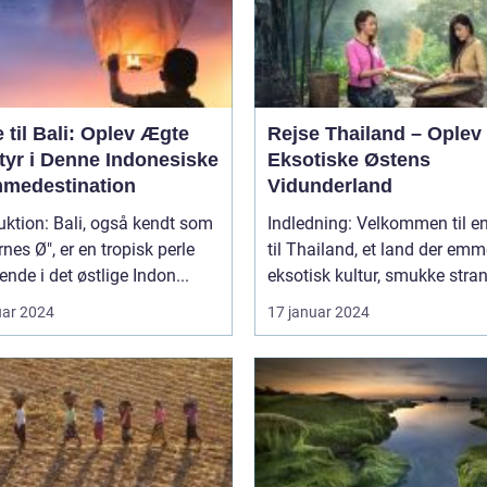
 til Bali: Oplev Ægte
Rejse Thailand – Oplev
tyr i Denne Indonesiske
Eksotiske Østens
medestination
Vidunderland
li, også kendt som
Indledning: Velkommen til en
nes Ø", er en tropisk perle
til Thailand, et land der emm
ende i det østlige Indon...
eksotisk kultur, smukke stran
uar 2024
17 januar 2024