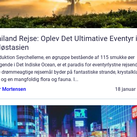
iland Rejse: Oplev Det Ultimative Eventyr 
østasien
oduktion Seychellerne, en øgruppe bestående af 115 smukke øer
gende i Det Indiske Ocean, er et paradis for eventyrlystne rejsen
 drømmeagtige rejsemål byder på fantastiske strande, krystalkla
og en mangfoldig flora og fauna. I...
r Mortensen
18 januar