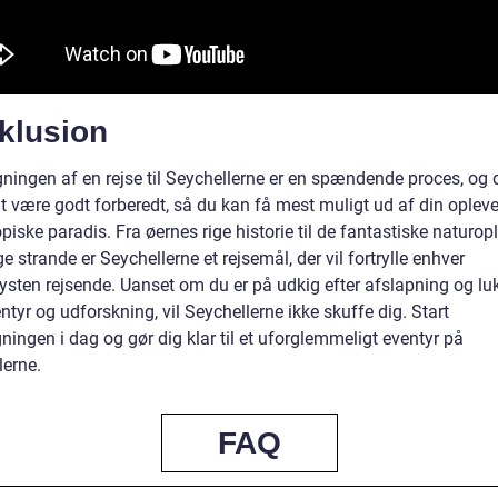
klusion
ningen af en rejse til Seychellerne er en spændende proces, og d
at være godt forberedt, så du kan få mest muligt ud af din opleve
opiske paradis. Fra øernes rige historie til de fantastiske naturop
ge strande er Seychellerne et rejsemål, der vil fortrylle enhver
lysten rejsende. Uanset om du er på udkig efter afslapning og lu
entyr og udforskning, vil Seychellerne ikke skuffe dig. Start
ingen i dag og gør dig klar til et uforglemmeligt eventyr på
lerne.
FAQ