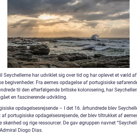
il Seychellerne har udviklet sig over tid og har oplevet et væld af
ske begivenheder. Fra øernes opdagelse af portugisiske søfarende
ndrede til den efterfølgende britiske kolonisering, har Seychelle
ået en fascinerende udvikling.
gisiske opdagelsesrejsende – I det 16. århundrede blev Seychell
af portugisiske opdagelsesrejsende, der blev tiltrukket af øerne
ge skønhed og rige ressourcer. De gav øgruppen navnet “Seychelle
 Admiral Diogo Dias.