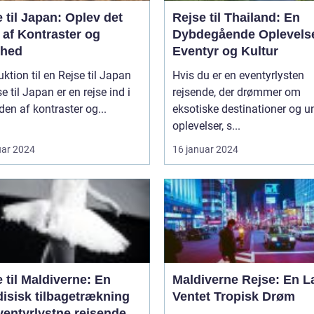
 til Japan: Oplev det
Rejse til Thailand: En
 af Kontraster og
Dybdegående Oplevelse
hed
Eventyr og Kultur
uktion til en Rejse til Japan
Hvis du er en eventyrlysten
se til Japan er en rejse ind i
rejsende, der drømmer om
den af kontraster og...
eksotiske destinationer og u
oplevelser, s...
uar 2024
16 januar 2024
 til Maldiverne: En
Maldiverne Rejse: En 
disisk tilbagetrækning
Ventet Tropisk Drøm
ventyrlystne rejsende