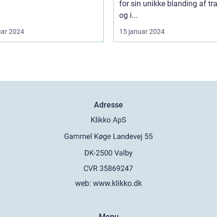
for sin unikke blanding af tr
og i...
uar 2024
15 januar 2024
Adresse
web:
www.klikko.dk
Menu