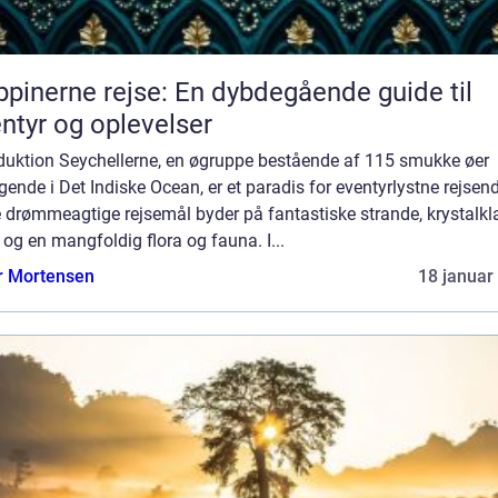
ippinerne rejse: En dybdegående guide til
ntyr og oplevelser
oduktion Seychellerne, en øgruppe bestående af 115 smukke øer
gende i Det Indiske Ocean, er et paradis for eventyrlystne rejsen
 drømmeagtige rejsemål byder på fantastiske strande, krystalkla
og en mangfoldig flora og fauna. I...
r Mortensen
18 januar