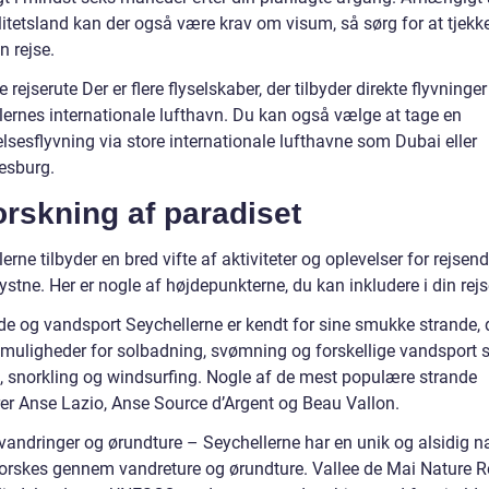
itetsland kan der også være krav om visum, så sørg for at tjekke
n rejse.
 rejserute Der er flere flyselskaber, der tilbyder direkte flyvninger 
lernes internationale lufthavn. Du kan også vælge at tage en
lsesflyvning via store internationale lufthavne som Dubai eller
esburg.
rskning af paradiset
erne tilbyder en bred vifte af aktiviteter og oplevelser for rejsen
ystne. Her er nogle af højdepunkterne, du kan inkludere i din rej
de og vandsport Seychellerne er kendt for sine smukke strande, 
r muligheder for solbadning, svømning og forskellige vandsport
, snorkling og windsurfing. Nogle af de mest populære strande
rer Anse Lazio, Anse Source d’Argent og Beau Vallon.
vandringer og ørundture – Seychellerne har en unik og alsidig na
orskes gennem vandreture og ørundture. Vallee de Mai Nature R