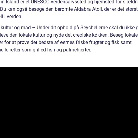
lin Island er et UNESCO-verdensarvssted og hjemsted for sjældn
 Du kan også besøge den berømte Aldabra Atoll, der er det størst
ll i verden.
 kultur og mad – Under dit ophold på Seychellerne skal du ikke g
leve den lokale kultur og nyde det creolske køkken. Besøg lokale
 for at prøve det bedste af øernes friske frugter og fisk samt
nelle retter som grilled fish og palmehjerter.