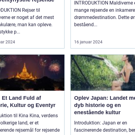
INTRODUKTION Maldiverne er for
DUKTION Rejser til
mange rejsende en inkarnere
erne er noget af det mest
drømmedestination. Dette ør
akulære, man kan opleve.
beståend...
stykke p...
uar 2024
16 januar 2024
 Et Land Fuld af
Oplev Japan: Landet m
rie, Kultur og Eventyr
dyb historie og en
enestående kultur
on til Kina Kina, verdens
olkerige land, er et
Introduktion: Japan er en
erende rejsemål for rejsende
fascinerende destination, b