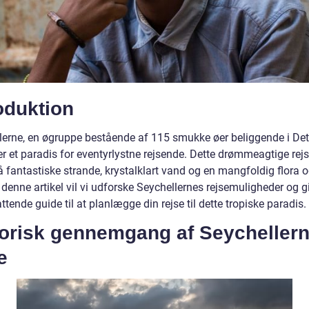
oduktion
lerne, en øgruppe bestående af 115 smukke øer beliggende i Det
er et paradis for eventyrlystne rejsende. Dette drømmeagtige rej
å fantastiske strande, krystalklart vand og en mangfoldig flora 
 denne artikel vil vi udforske Seychellernes rejsemuligheder og g
tende guide til at planlægge din rejse til dette tropiske paradis.
torisk gennemgang af Seycheller
e