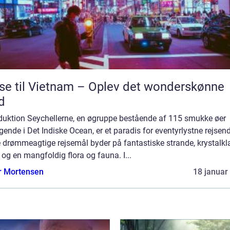
se til Vietnam – Oplev det wonderskønne
d
oduktion Seychellerne, en øgruppe bestående af 115 smukke øer
gende i Det Indiske Ocean, er et paradis for eventyrlystne rejsen
 drømmeagtige rejsemål byder på fantastiske strande, krystalkla
og en mangfoldig flora og fauna. I...
r Mortensen
18 januar