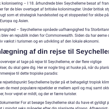
k kolonisering – I 18. århundrede blev Seychellerne besat af fra
er før de blev overtaget af britiske kolonimagter. Under britisk st
rugt som et strategisk handelssted og et stoppested for skibe på
Europa og Asien.
ngighed – Seychellerne opnåede uafhængighed fra Storbritann
 blev en republik inden for Commonwealth. Siden da har øerne 
tiv vækst i turismen og en udvikling af den lokale økonomi.
lægning af din rejse til Seychell
overvejer at tage på rejse til Seychellerne, er der flere vigtige
lser, du skal gøre dig. Her er nogle ting at huske på, når du pla
merejse til dette tropiske paradis:
 rejsetidspunkt Seychellerne byder på et behageligt tropisk klim
men de mest populære rejsetider er mellem april og maj samt okt
, hvor vejret er mildt, og der er færre turister.
dokumenter For at besøge Seychellerne skal du have et gyldigt p
gt i mindst seks måneder efter din planlagte afgang. Afhængigt a