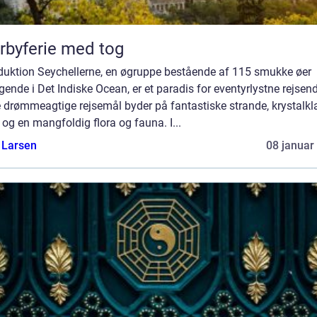
rbyferie med tog
oduktion Seychellerne, en øgruppe bestående af 115 smukke øer
gende i Det Indiske Ocean, er et paradis for eventyrlystne rejsen
 drømmeagtige rejsemål byder på fantastiske strande, krystalkla
og en mangfoldig flora og fauna. I...
 Larsen
08 januar