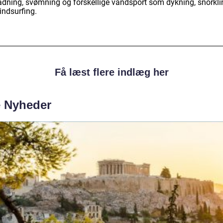
adning, svømning og forskellige vandsport som dykning, snorkli
indsurfing.
Få læst flere indlæg her
e Nyheder