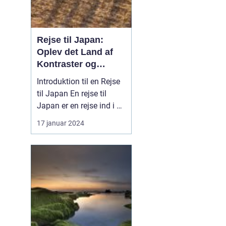
Rejse til Japan:
Oplev det Land af
Kontraster og
Skønhed
Introduktion til en Rejse
til Japan En rejse til
Japan er en rejse ind i en
verden af kontraster og
17 januar 2024
skønhed. Dette
fascinerende land byder
på en unik blanding af
tradition og modernitet,
hvor gamle templer står
side om side med
højteknologiske byer ...