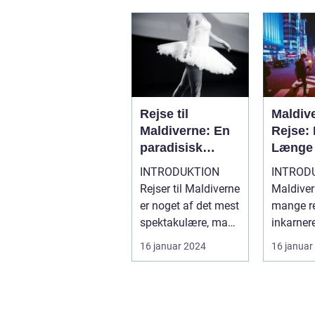
Rejse til
Maldiv
Maldiverne: En
Rejse:
paradisisk
Længe 
tilbagetrækning
Tropis
INTRODUKTION
INTROD
for
Rejser til Maldiverne
Maldiver
eventyrlystne
er noget af det mest
mange r
rejsende
spektakulære, man
inkarner
kan opleve. Dette
drømmed
16 januar 2024
16 januar
stykke p...
Dette ør
beståend