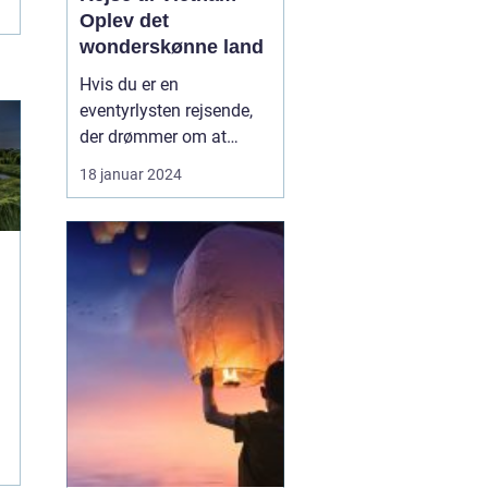
Oplev det
wonderskønne land
Hvis du er en
eventyrlysten rejsende,
der drømmer om at
udforske fremmede
18 januar 2024
kulturer og smukke
landskaber, bør en rejse
til Vietnam stå øverst på
din liste. Vietnam er et
land rigt på historie,
traditioner og
naturskønheder, der vil
tage pusten fra dig...