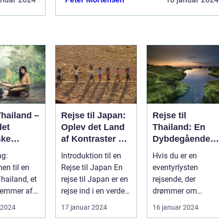
Thailand –
Rejse til Japan:
Rejse til
det
Oplev det Land
Thailand: En
ske
af Kontraster og
Dybdegående
Skønhed
Oplevelse af
ng:
Introduktion til en
Hvis du er en
erland
Eventyr og
n til en
Rejse til Japan En
eventyrlysten
Kultur
 Thailand, et
rejse til Japan er en
rejsende, der
 emmer af
rejse ind i en verden
drømmer om
kultur,
af kontraster og...
eksotiske
 2024
17 januar 2024
16 januar 2024
trand...
destinationer og