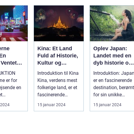
unikke oplevelser,
s...
erne
Kina: Et Land
Oplev Japan:
 En
Fuld af Historie,
Landet med en
Ventet
Kultur og
dyb historie og
k Drøm
Eventyr
en enestående
UKTION
Introduktion til Kina
Introduktion: Japa
kultur
ne er for
Kina, verdens mest
er en fascinerende
ejsende en
folkerige land, er et
destination, berømt
et
fascinerende
for sin unikke
estination.
rejsemål for
blanding af
 2024
15 januar 2024
15 januar 2024
ige
rejsende o...
tradition og i...
...