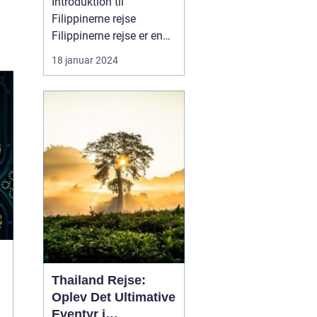
Introduktion til
Filippinerne rejse
Filippinerne rejse er en
drøm for mange
18 januar 2024
rejsende og
eventyrlystne sjæle.
Dette ørige i det
sydøstlige Asien byder
på en overflod af
naturlig skønhed,
kulturel mangfoldighed
og spændende eventyr.
Uanset om man er p...
Thailand Rejse:
Oplev Det Ultimative
Eventyr i