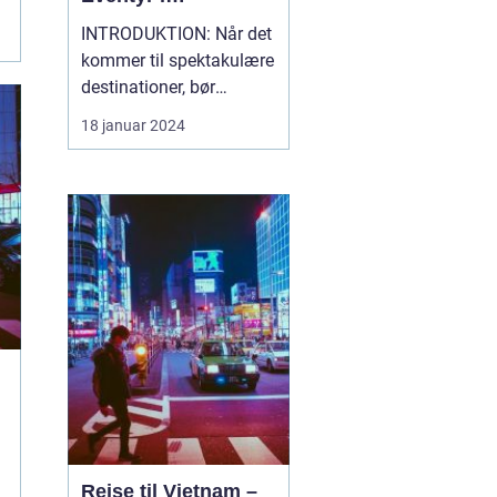
Sydøstasien
INTRODUKTION: Når det
kommer til spektakulære
destinationer, bør
Thailand øverst på
18 januar 2024
listen. Dette
fascinerende land byder
på en blanding af
maleriske strande,
historiske templer, en rig
kultur, enestående
madoplevelser og
utrolige naturoplevelser.
U...
Rejse til Vietnam –