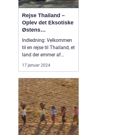
Rejse Thailand –
Oplev det Eksotiske
Østens
Vidunderland
Indledning: Velkommen
til en rejse til Thailand, et
land der emmer af
eksotisk kultur, smukke
17 januar 2024
strande, frodig natur og
dybe historiske rødder.
Dette er en destination,
der trækker rejsende til
sig fra hele verden med
sit overflod af oplevelser
og eve...