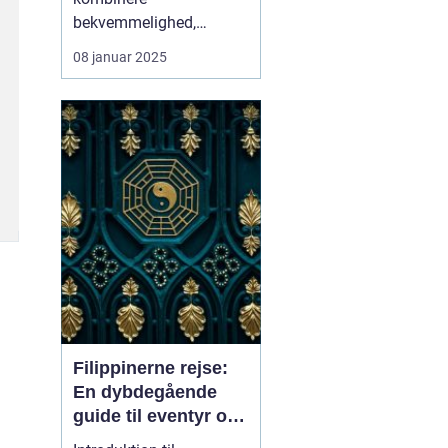
bekvemmelighed,
bæredygtighed og
08 januar 2025
eventyr på samme rejse
bliver til virkelighed, når
man vælger en
sto...
Filippinerne rejse:
En dybdegående
guide til eventyr og
oplevelser