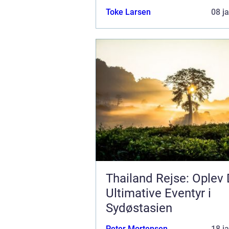
Toke Larsen
08 j
Thailand Rejse: Oplev 
Ultimative Eventyr i
Sydøstasien
Peter Mortensen
18 j