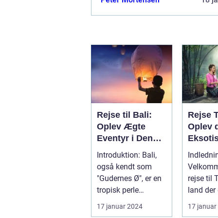
Rejse til Bali:
Rejse 
Oplev Ægte
Oplev 
Eventyr i Denne
Eksoti
Indonesiske
Østens
Introduktion: Bali,
Indledni
Drømmedestinat
Vidund
også kendt som
Velkomme
ion
"Gudernes Ø", er en
rejse til
tropisk perle
land der
beliggende i det
eksotisk 
17 januar 2024
17 januar
østlige Indon...
smukke s