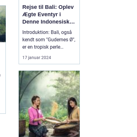
Rejse til Bali: Oplev
Ægte Eventyr i
Denne Indonesiske
Drømmedestination
Introduktion: Bali, også
kendt som "Gudernes Ø",
er en tropisk perle
beliggende i det østlige
17 januar 2024
Indonesien. Denne
betagende ø tiltrækker
n
besøgende fra hele
verden med sin unikke
kultur, fantastiske
strande og pulserende
atmosfære. Hvis du er
en eventy...