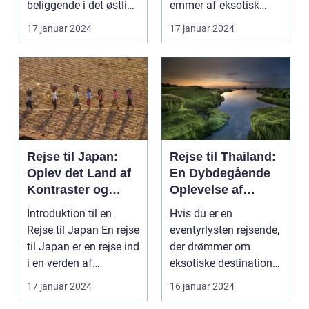
beliggende i det østlige
emmer af eksotisk
Indon...
kultur, smukke strand...
17 januar 2024
17 januar 2024
Rejse til Japan:
Rejse til Thailand:
Oplev det Land af
En Dybdegående
Kontraster og
Oplevelse af
Skønhed
Eventyr og Kultur
Introduktion til en
Hvis du er en
Rejse til Japan En rejse
eventyrlysten rejsende,
til Japan er en rejse ind
der drømmer om
i en verden af
eksotiske destinationer
kontraster og...
og unikke oplevelser,
17 januar 2024
16 januar 2024
s...