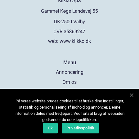
web:
www.klikko.dk
Menu
Annoncering
Om os
Cookies
På vores website bruges cookies til at huske dine indstillinger,
Kontakt os
statistik og personalisering af indhold og annoncer. Denne
Sitemap
information deles med tredjepart. Ved fortsat brug af websiden
godkender du cookiepolitikken.
Ok
Privatlivspolitik