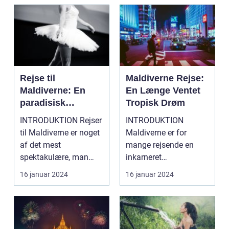
Rejse til
Maldiverne Rejse:
Maldiverne: En
En Længe Ventet
paradisisk
Tropisk Drøm
tilbagetrækning
INTRODUKTION Rejser
INTRODUKTION
for eventyrlystne
til Maldiverne er noget
Maldiverne er for
rejsende
af det mest
mange rejsende en
spektakulære, man
inkarneret
kan opleve. Dette
drømmedestination.
16 januar 2024
16 januar 2024
stykke p...
Dette ørige beståend...