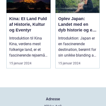
Kina: Et Land Fuld
Oplev Japan:
af Historie, Kultur
Landet med en
og Eventyr
dyb historie og en
enestående kultur
Introduktion til Kina
Introduktion: Japan er
Kina, verdens mest
en fascinerende
folkerige land, er et
destination, berømt for
fascinerende rejsemål
sin unikke blanding af
for rejsende o...
tradition og i...
15 januar 2024
15 januar 2024
Adresse