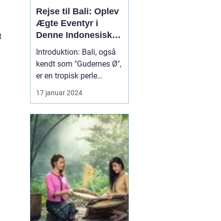
Rejse til Bali: Oplev
Ægte Eventyr i
Denne Indonesiske
t
Drømmedestination
Introduktion: Bali, også
kendt som "Gudernes Ø",
er en tropisk perle
beliggende i det østlige
17 januar 2024
Indonesien. Denne
betagende ø tiltrækker
besøgende fra hele
verden med sin unikke
kultur, fantastiske
strande og pulserende
atmosfære. Hvis du er
en eventy...