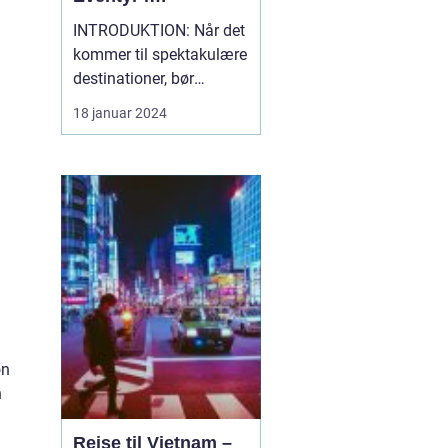
Sydøstasien
INTRODUKTION: Når det
kommer til spektakulære
destinationer, bør
Thailand øverst på
18 januar 2024
listen. Dette
fascinerende land byder
på en blanding af
maleriske strande,
historiske templer, en rig
kultur, enestående
madoplevelser og
utrolige naturoplevelser.
U...
on
n
Rejse til Vietnam –