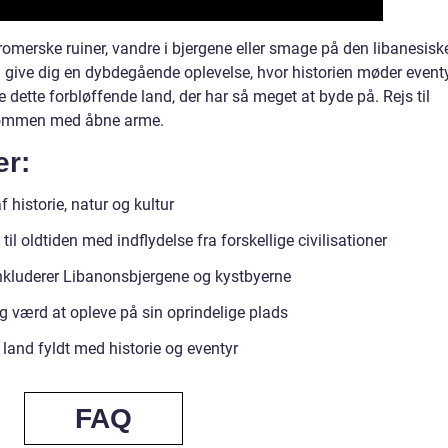
omerske ruiner, vandre i bjergene eller smage på den libanesisk
on give dig en dybdegående oplevelse, hvor historien møder eventy
 dette forbløffende land, der har så meget at byde på. Rejs til
lkommen med åbne arme.
er:
 historie, natur og kultur
il oldtiden med indflydelse fra forskellige civilisationer
inkluderer Libanonsbjergene og kystbyerne
 værd at opleve på sin oprindelige plads
land fyldt med historie og eventyr
FAQ