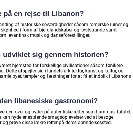
på en rejse til Libanon?
blanding af historiske seværdigheder såsom romerske ruiner og
urskønhed i form af bjerglandskaber og kyststrande samt
om levantinsk musik og danseforestillinger.
 udviklet sig gennem historien?
været hjemsted for forskellige civilisationer såsom fønikere,
ette afspejler sig i landets arkitektur, kunst og kultur, og
amle byer, templer og fæstninger for at få et indblik i Libanons
 den libanesiske gastronomi?
erden over og byder på autentiske retter som hummus, falafel,
 kan nyde enestående smagsoplevelser ved at besøge
r og prøve disse lækre retter på deres oprindelsessted.