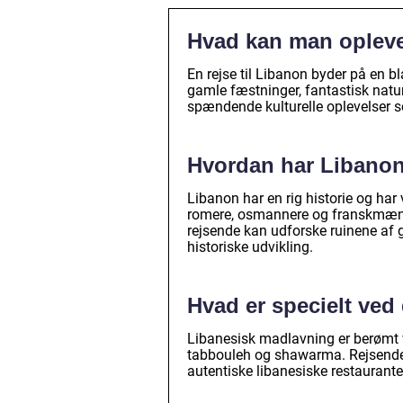
Hvad kan man opleve 
En rejse til Libanon byder på en 
gamle fæstninger, fantastisk nat
spændende kulturelle oplevelser s
Hvordan har Libanon
Libanon har en rig historie og har 
romere, osmannere og franskmænd. D
rejsende kan udforske ruinene af g
historiske udvikling.
Hvad er specielt ved
Libanesisk madlavning er berømt v
tabbouleh og shawarma. Rejsende
autentiske libanesiske restaurante