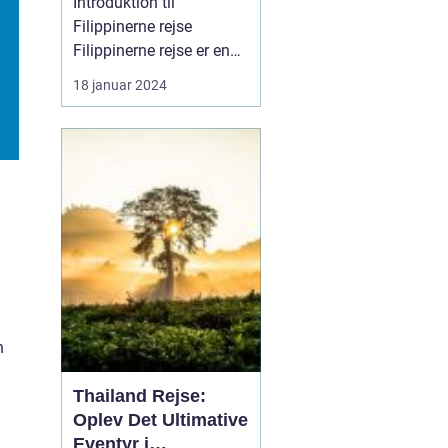
Introduktion til
Filippinerne rejse
Filippinerne rejse er en
drøm for mange
18 januar 2024
rejsende og
eventyrlystne sjæle.
Dette ørige i det
sydøstlige Asien byder
på en overflod af
naturlig skønhed,
kulturel mangfoldighed
og spændende eventyr.
Uanset om man er p...
n
Thailand Rejse:
Oplev Det Ultimative
Eventyr i