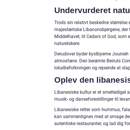
Undervurderet natu
Trods sin relativt beskedne størrelse
majestætiske Libanonsbjergene, der t
Middelhavet, til Cedars of God, som e
naturelskere.
Derudover byder kystbyerne Jounieh o
atmosfære. Den berømte Beiruts Cornic
lokalbefolkningen og rejsende at sla
Oplev den libanesi
Libanesiske kultur er et smeltedigel af
musik- og danseforestillinger til lev
Libanesiske retter som hummus, falafe
kan sammenlignes med at smage dem 
autentiske restauranter, og lad dig f