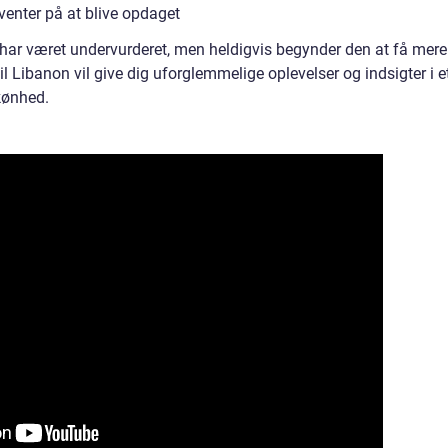
 venter på at blive opdaget
 har været undervurderet, men heldigvis begynder den at få mere
 Libanon vil give dig uforglemmelige oplevelser og indsigter i e
skønhed.