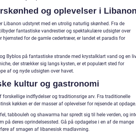
rskønhed og oplevelser i Libano
 er Libanon udstyret med en utrolig naturlig skønhed. Fra de
ilbyder fantastiske vandrestier og spektakulære udsigter over
r hjemsted for de gamle cedertræer, er landet et paradis for
g Byblos på fantastiske strande med krystalklart vand og en liv
he, der strækker sig langs kysten, er et populært sted for
ppe af og nyde udsigten over havet.
ske kultur og gastronomi
 forskellige indflydelser og traditionsrige arv. Fra traditionelle
antinsk køkken er der masser af oplevelser for rejsende at opdage
l, tabbouleh og shawarma har spredt sig til hele verden, og int
på deres oprindelsessted. Gå på opdagelse i en af de mange
orføre af smagen af libanesisk madlavning.