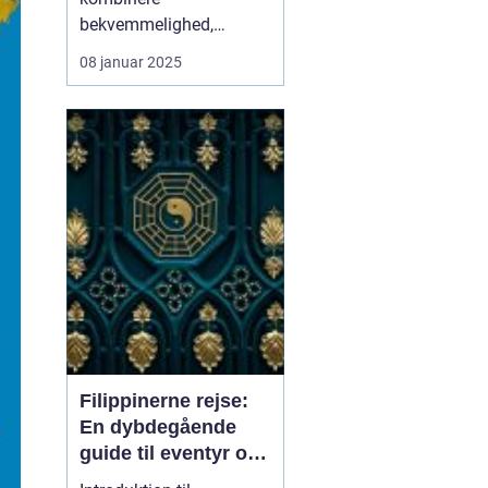
bekvemmelighed,
bæredygtighed og
08 januar 2025
eventyr på samme rejse
bliver til virkelighed, når
man vælger en
sto...
Filippinerne rejse:
En dybdegående
guide til eventyr og
oplevelser