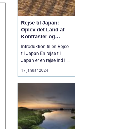
Rejse til Japan:
Oplev det Land af
Kontraster og
Skønhed
Introduktion til en Rejse
til Japan En rejse til
Japan er en rejse ind i en
verden af kontraster og
17 januar 2024
skønhed. Dette
fascinerende land byder
på en unik blanding af
tradition og modernitet,
hvor gamle templer står
side om side med
højteknologiske byer ...