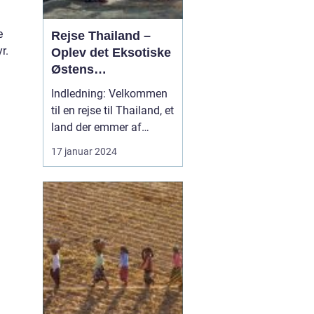
e
Rejse Thailand –
r.
Oplev det Eksotiske
Østens
Vidunderland
Indledning: Velkommen
til en rejse til Thailand, et
land der emmer af
eksotisk kultur, smukke
17 januar 2024
strande, frodig natur og
dybe historiske rødder.
Dette er en destination,
der trækker rejsende til
sig fra hele verden med
sit overflod af oplevelser
og eve...