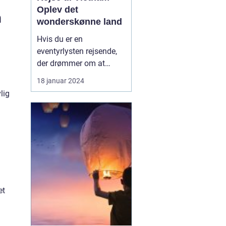
Oplev det
n
wonderskønne land
Hvis du er en
eventyrlysten rejsende,
der drømmer om at
udforske fremmede
18 januar 2024
kulturer og smukke
lig
landskaber, bør en rejse
til Vietnam stå øverst på
din liste. Vietnam er et
land rigt på historie,
traditioner og
naturskønheder, der vil
tage pusten fra dig...
.
et