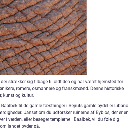
der strækker sig tilbage til oldtiden og har været hjemsted for
 fønikere, romere, osmannere og franskmænd. Denne historiske
r, kunst og kultur.
 Baalbek til de gamle fæstninger i Bejruts gamle bydel er Liban
rdigheder. Uanset om du udforsker ruinerne af Byblos, der er e
r i verden, eller besøger templerne i Baalbek, vil du føle dig
som landet byder på.