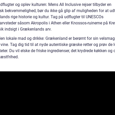
dflugter og oplev kulturen: Mens All Inclusive rejser tilbyder en
isk bekvemmelighed, bør du ikke gå glip af muligheden for at ud
ands rige historie og kultur. Tag på udflugter til UNESCOs
arvsteder såsom Akropolis i Athen eller Knossos-ruinerne på Kret
ik indsigt i Grækenlands arv.
den lokale mad og drikke: Grækenland er berømt for sin velsma
ine. Tag dig tid til at nyde autentiske græske retter og prøv de 
teter. Du vil elske de friske ingredienser, det krydrede køkken og 
æstfrihed.