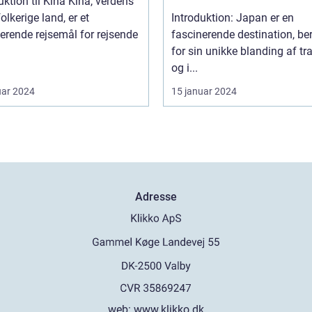
on til Kina Kina, verdens
olkerige land, er et
Introduktion: Japan er en
erende rejsemål for rejsende
fascinerende destination, b
for sin unikke blanding af tr
og i...
uar 2024
15 januar 2024
Adresse
web:
www.klikko.dk