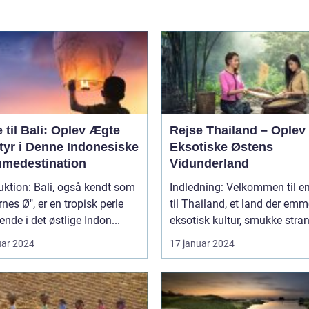
 til Bali: Oplev Ægte
Rejse Thailand – Oplev
tyr i Denne Indonesiske
Eksotiske Østens
medestination
Vidunderland
li, også kendt som
Indledning: Velkommen til en
nes Ø", er en tropisk perle
til Thailand, et land der emm
ende i det østlige Indon...
eksotisk kultur, smukke stran
uar 2024
17 januar 2024