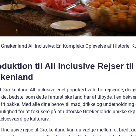
l Grækenland All Inclusive: En Kompleks Oplevelse af Historie, K
oduktion til All Inclusive Rejser til
kenland
il Grækenland All Inclusive er et populært valg for rejsende, der 
 det bedste, som dette fantastiske land har at tilbyde, i en bekv
fri pakke. Med alle dine behov til mad, drikke og underholdning
mulighed for at fokusere på at udforske Grækenlands unikke sk
lsesværdige kulturarv.
ll Inclusive rejse til Grækenland kan du vælge mellem et bredt u