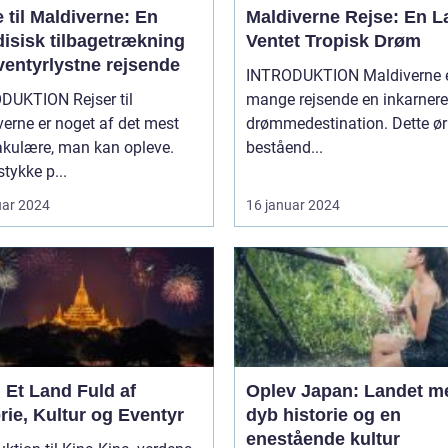
 til Maldiverne: En
Maldiverne Rejse: En 
disisk tilbagetrækning
Ventet Tropisk Drøm
ventyrlystne rejsende
INTRODUKTION Maldiverne er for
DUKTION Rejser til
mange rejsende en inkarnere
erne er noget af det mest
drømmedestination. Dette ør
akulære, man kan opleve.
beståend...
stykke p...
uar 2024
16 januar 2024
 Et Land Fuld af
Oplev Japan: Landet m
rie, Kultur og Eventyr
dyb historie og en
enestående kultur