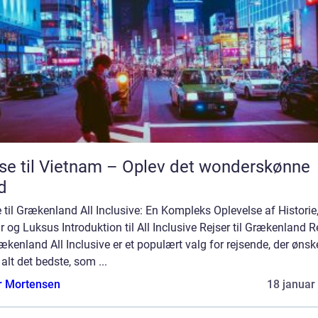
se til Vietnam – Oplev det wonderskønne
d
 til Grækenland All Inclusive: En Kompleks Oplevelse af Historie
r og Luksus Introduktion til All Inclusive Rejser til Grækenland R
rækenland All Inclusive er et populært valg for rejsende, der ønsk
alt det bedste, som ...
r Mortensen
18 januar