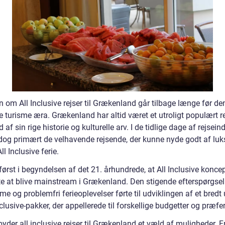
n om All Inclusive rejser til Grækenland går tilbage længe før de
 turisme æra. Grækenland har altid været et utroligt populært r
 af sin rige historie og kulturelle arv. I de tidlige dage af rejsein
 dog primært de velhavende rejsende, der kunne nyde godt af lu
ll Inclusive ferie.
først i begyndelsen af det 21. århundrede, at All Inclusive konce
e at blive mainstream i Grækenland. Den stigende efterspørgsel 
 og problemfri ferieoplevelser førte til udviklingen af et bredt
nclusive-pakker, der appellerede til forskellige budgetter og præfe
lbyder all inclusive rejser til Grækenland et væld af muligheder. F