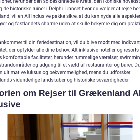
tioner, herunder den solbeskinnede ø Kreta, den ikoniske hoveds
 de historiske ruiner i Delphi. Uanset hvor du vælger at rejse hen
nd, vil en All Inclusive pakke sikre, at du kan nyde alle aspekte
øer og fastlandets charme uden at skulle bekymre dig om prakt
nkommer til din feriedestination, vil du blive mødt med indkvart
itet, der opfylder alle dine behov. Alt inklusive hoteller og resorts
es komfortable faciliteter, herunder rummelige værelser, swimmi
strandområder og adgang til et væld af restauranter og barer. Du
n ultimative luksus og bekvemmelighed, mens du udforsker
ands vidunderlige landskaber og historiske seværdigheder.
orien om Rejser til Grækenland Al
usive