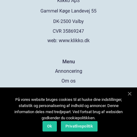
web:
www.klikko.dk
Menu
Annoncering
Om os
Cookies
På vores website bruges cookies til at huske dine indstillinger,
Kontakt os
statistik og personalisering af indhold og annoncer. Denne
Sitemap
information deles med tredjepart. Ved fortsat brug af websiden
godkender du cookiepolitikken.
Ok
Privatlivspolitik