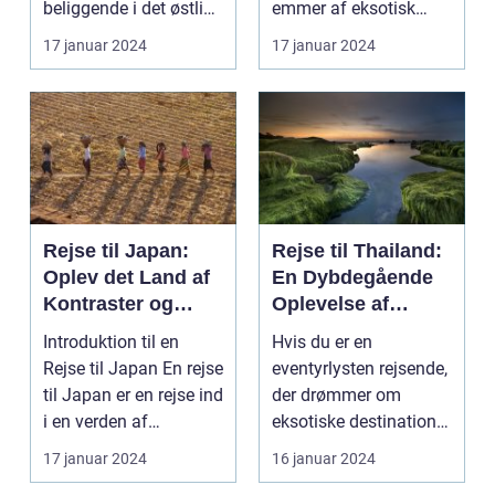
beliggende i det østlige
emmer af eksotisk
Indon...
kultur, smukke strand...
17 januar 2024
17 januar 2024
Rejse til Japan:
Rejse til Thailand:
Oplev det Land af
En Dybdegående
Kontraster og
Oplevelse af
Skønhed
Eventyr og Kultur
Introduktion til en
Hvis du er en
Rejse til Japan En rejse
eventyrlysten rejsende,
til Japan er en rejse ind
der drømmer om
i en verden af
eksotiske destinationer
kontraster og...
og unikke oplevelser,
17 januar 2024
16 januar 2024
s...