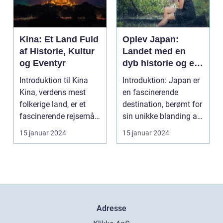
Kina: Et Land Fuld
Oplev Japan:
af Historie, Kultur
Landet med en
og Eventyr
dyb historie og en
enestående kultur
Introduktion til Kina
Introduktion: Japan er
Kina, verdens mest
en fascinerende
folkerige land, er et
destination, berømt for
fascinerende rejsemål
sin unikke blanding af
for rejsende o...
tradition og i...
15 januar 2024
15 januar 2024
Adresse