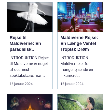
Rejse til
Maldiverne Rejse:
Maldiverne: En
En Længe Ventet
paradisisk
Tropisk Drøm
tilbagetrækning
INTRODUKTION Rejser
INTRODUKTION
for eventyrlystne
til Maldiverne er noget
Maldiverne er for
rejsende
af det mest
mange rejsende en
spektakulære, man
inkarneret
kan opleve. Dette
drømmedestination.
16 januar 2024
16 januar 2024
stykke p...
Dette ørige beståend...