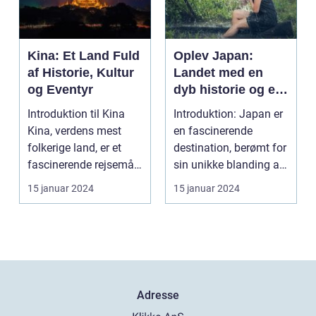
Kina: Et Land Fuld
Oplev Japan:
af Historie, Kultur
Landet med en
og Eventyr
dyb historie og en
enestående kultur
Introduktion til Kina
Introduktion: Japan er
Kina, verdens mest
en fascinerende
folkerige land, er et
destination, berømt for
fascinerende rejsemål
sin unikke blanding af
for rejsende o...
tradition og i...
15 januar 2024
15 januar 2024
Adresse