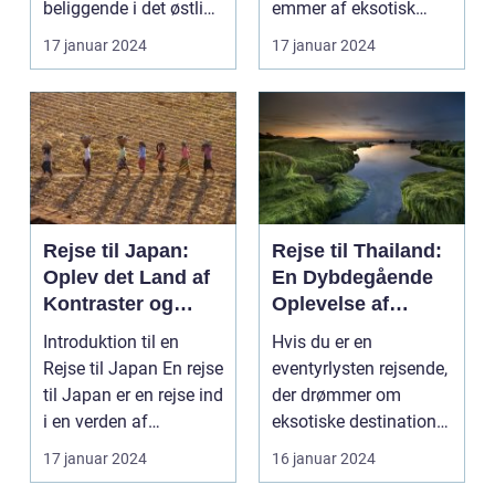
beliggende i det østlige
emmer af eksotisk
Indon...
kultur, smukke strand...
17 januar 2024
17 januar 2024
Rejse til Japan:
Rejse til Thailand:
Oplev det Land af
En Dybdegående
Kontraster og
Oplevelse af
Skønhed
Eventyr og Kultur
Introduktion til en
Hvis du er en
Rejse til Japan En rejse
eventyrlysten rejsende,
til Japan er en rejse ind
der drømmer om
i en verden af
eksotiske destinationer
kontraster og...
og unikke oplevelser,
17 januar 2024
16 januar 2024
s...