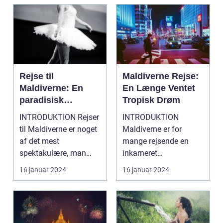
Rejse til
Maldiverne Rejse:
Maldiverne: En
En Længe Ventet
paradisisk
Tropisk Drøm
tilbagetrækning
INTRODUKTION Rejser
INTRODUKTION
for eventyrlystne
til Maldiverne er noget
Maldiverne er for
rejsende
af det mest
mange rejsende en
spektakulære, man
inkarneret
kan opleve. Dette
drømmedestination.
16 januar 2024
16 januar 2024
stykke p...
Dette ørige beståend...