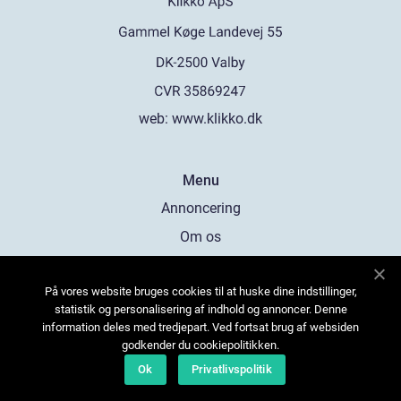
web:
www.klikko.dk
Menu
Annoncering
Om os
Cookies
På vores website bruges cookies til at huske dine indstillinger,
Kontakt os
statistik og personalisering af indhold og annoncer. Denne
Sitemap
information deles med tredjepart. Ved fortsat brug af websiden
godkender du cookiepolitikken.
Ok
Privatlivspolitik