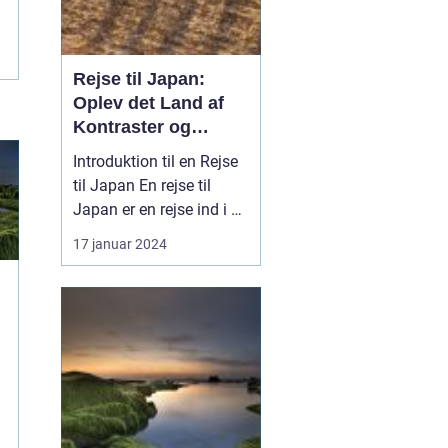
Rejse til Japan:
Oplev det Land af
Kontraster og
Skønhed
Introduktion til en Rejse
til Japan En rejse til
Japan er en rejse ind i en
verden af kontraster og
17 januar 2024
skønhed. Dette
fascinerende land byder
på en unik blanding af
tradition og modernitet,
hvor gamle templer står
side om side med
højteknologiske byer ...