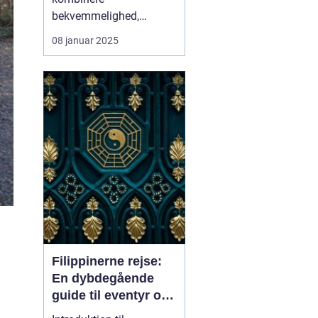
bekvemmelighed,
bæredygtighed og
08 januar 2025
eventyr på samme rejse
bliver til virkelighed, når
man vælger en
sto...
Filippinerne rejse:
En dybdegående
guide til eventyr og
oplevelser