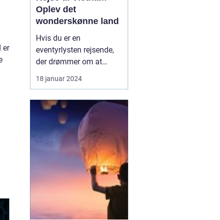
Oplev det
wonderskønne land
Hvis du er en
 er
eventyrlysten rejsende,
e
der drømmer om at
udforske fremmede
18 januar 2024
kulturer og smukke
landskaber, bør en rejse
til Vietnam stå øverst på
din liste. Vietnam er et
land rigt på historie,
traditioner og
naturskønheder, der vil
tage pusten fra dig...