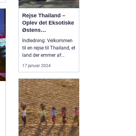
Rejse Thailand –
Oplev det Eksotiske
Østens
Vidunderland
Indledning: Velkommen
til en rejse til Thailand, et
land der emmer af
eksotisk kultur, smukke
17 januar 2024
strande, frodig natur og
dybe historiske rødder.
Dette er en destination,
der trækker rejsende til
sig fra hele verden med
sit overflod af oplevelser
og eve...