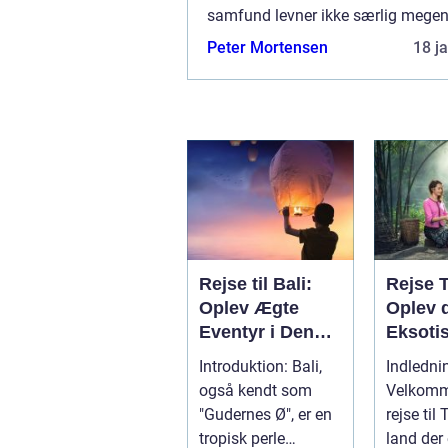
samfund levner ikke særlig megen 
religiøs åndelighed. Som kristen 
Peter Mortensen
18 j
faktisk godt opleve at føle sig lidt 
Rejse til Bali:
Rejse 
Oplev Ægte
Oplev 
Eventyr i Denne
Eksoti
Indonesiske
Østens
Introduktion: Bali,
Indledni
Drømmedestinat
Vidund
også kendt som
Velkomme
ion
"Gudernes Ø", er en
rejse til
tropisk perle
land der