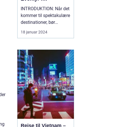
Sydøstasien
INTRODUKTION: Når det
kommer til spektakulære
destinationer, bør
Thailand øverst på
18 januar 2024
listen. Dette
fascinerende land byder
på en blanding af
maleriske strande,
historiske templer, en rig
kultur, enestående
madoplevelser og
utrolige naturoplevelser.
U...
der
ing
Rejse til Vietnam –