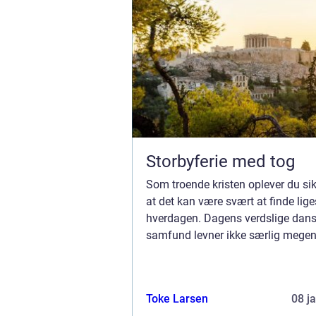
Storbyferie med tog
Som troende kristen oplever du sik
at det kan være svært at finde lige
hverdagen. Dagens verdslige dan
samfund levner ikke særlig megen 
religiøs åndelighed. Som kristen 
faktisk godt opleve at føle sig lidt 
Toke Larsen
08 j