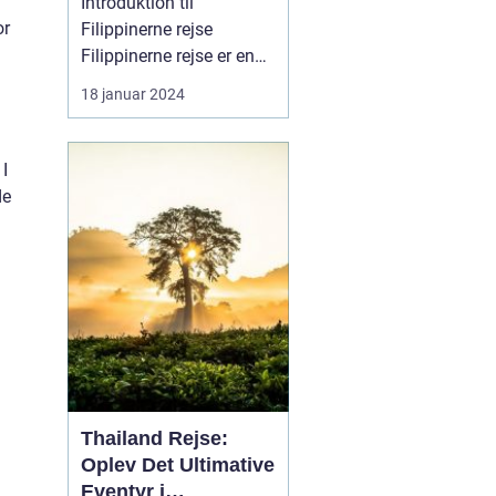
Introduktion til
or
Filippinerne rejse
Filippinerne rejse er en
drøm for mange
18 januar 2024
rejsende og
eventyrlystne sjæle.
Dette ørige i det
 I
sydøstlige Asien byder
de
på en overflod af
naturlig skønhed,
kulturel mangfoldighed
og spændende eventyr.
Uanset om man er p...
Thailand Rejse:
Oplev Det Ultimative
Eventyr i