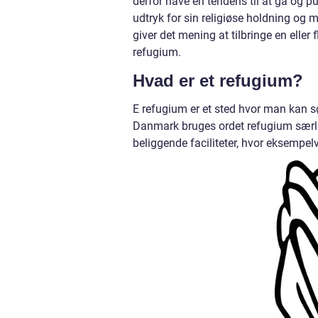
derfor have en tendens til at gå og p
udtryk for sin religiøse holdning og
giver det mening at tilbringe en eller
refugium.
Hvad er et refugium?
E refugium er et sted hvor man kan søg
Danmark bruges ordet refugium særlig
beliggende faciliteter, hvor eksempelv