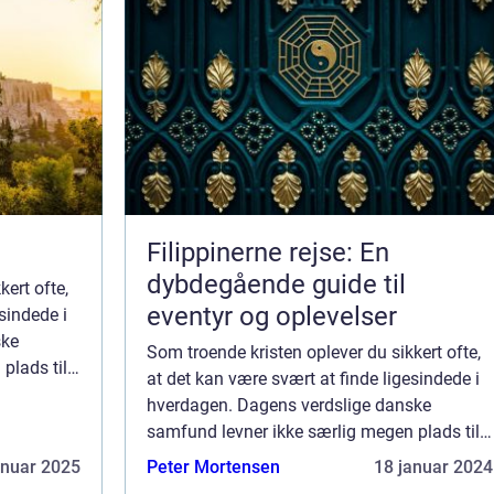
Filippinerne rejse: En
dybdegående guide til
kert ofte,
eventyr og oplevelser
sindede i
ske
Som troende kristen oplever du sikkert ofte,
plads til
at det kan være svært at finde ligesindede i
kan man
hverdagen. Dagens verdslige danske
udst...
samfund levner ikke særlig megen plads til
religiøs åndelighed. Som kristen kan man
anuar 2025
Peter Mortensen
18 januar 2024
faktisk godt opleve at føle sig lidt udst...