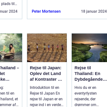
religiøs åndelighed. Som kristen kan man
plads til
faktisk godt opleve at føle sig lidt udst...
kan man
anuar 2024
Peter Mortensen
18 januar 2024
udst...
Thailand –
Rejse til Japan:
Rejse til
det
Oplev det Land
Thailand: En
ske
af Kontraster og
Dybdegående
Skønhed
Oplevelse af
ng:
Introduktion til en
Hvis du er en
erland
Eventyr og
n til en
Rejse til Japan En
eventyrlysten
Kultur
 Thailand, et
rejse til Japan er en
rejsende, der
 emmer af
rejse ind i en verden
drømmer om