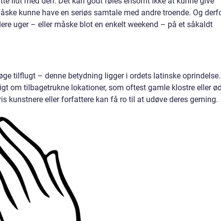
utte lidt med den. Det kan godt føles ensomt ikke at kunne give
 måske kunne have en seriøs samtale med andre troende. Og derf
 flere uger – eller måske blot en enkelt weekend – på et såkaldt
e tilflugt – denne betydning ligger i ordets latinske oprindelse.
t om tilbagetrukne lokationer, som oftest gamle klostre eller ø
is kunstnere eller forfattere kan få ro til at udøve deres gerning.