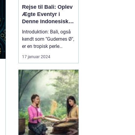
Rejse til Bali: Oplev
Ægte Eventyr i
Denne Indonesiske
Drømmedestination
Introduktion: Bali, også
kendt som "Gudernes Ø",
er en tropisk perle
beliggende i det østlige
17 januar 2024
Indonesien. Denne
betagende ø tiltrækker
besøgende fra hele
verden med sin unikke
kultur, fantastiske
strande og pulserende
atmosfære. Hvis du er
en eventy...