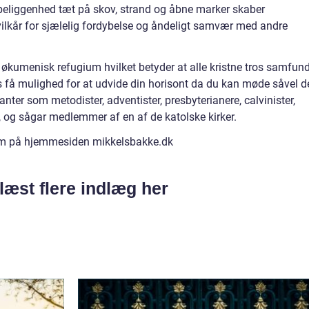
liggenhed tæt på skov, strand og åbne marker skaber
ilkår for sjælelig fordybelse og åndeligt samvær med andre
økumenisk refugium hvilket betyder at alle kristne tros samfund
 få mulighed for at udvide din horisont da du kan møde såvel d
nter som metodister, adventister, presbyterianere, calvinister,
e, og sågar medlemmer af en af de katolske kirker.
m på hjemmesiden mikkelsbakke.dk
læst flere indlæg her