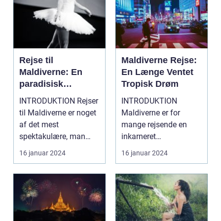
Rejse til
Maldiverne Rejse:
Maldiverne: En
En Længe Ventet
paradisisk
Tropisk Drøm
tilbagetrækning
INTRODUKTION Rejser
INTRODUKTION
for eventyrlystne
til Maldiverne er noget
Maldiverne er for
rejsende
af det mest
mange rejsende en
spektakulære, man
inkarneret
kan opleve. Dette
drømmedestination.
16 januar 2024
16 januar 2024
stykke p...
Dette ørige beståend...