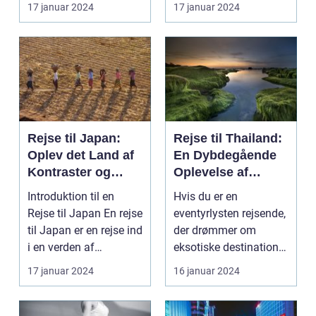
Indon...
kultur, smukke strand...
17 januar 2024
17 januar 2024
Rejse til Japan:
Rejse til Thailand:
Oplev det Land af
En Dybdegående
Kontraster og
Oplevelse af
Skønhed
Eventyr og Kultur
Introduktion til en
Hvis du er en
Rejse til Japan En rejse
eventyrlysten rejsende,
til Japan er en rejse ind
der drømmer om
i en verden af
eksotiske destinationer
kontraster og...
og unikke oplevelser,
17 januar 2024
16 januar 2024
s...