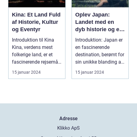
Kina: Et Land Fuld
Oplev Japan:
af Historie, Kultur
Landet med en
og Eventyr
dyb historie og en
enestående kultur
Introduktion til Kina
Introduktion: Japan er
Kina, verdens mest
en fascinerende
folkerige land, er et
destination, berømt for
fascinerende rejsemål
sin unikke blanding af
for rejsende o...
tradition og i...
15 januar 2024
15 januar 2024
Adresse