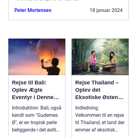
Peter Mortensen
18 januar 2024
Rejse til Bali:
Rejse Thailand –
Oplev Ægte
Oplev det
Eventyr i Denne
Eksotiske Østens
Indonesiske
Vidunderland
Introduktion: Bali, også
Indledning:
Drømmedestinatio
kendt som "Gudernes
Velkommen til en rejse
n
Ø", er en tropisk perle
til Thailand, et land der
beliggende i det østlige
emmer af eksotisk