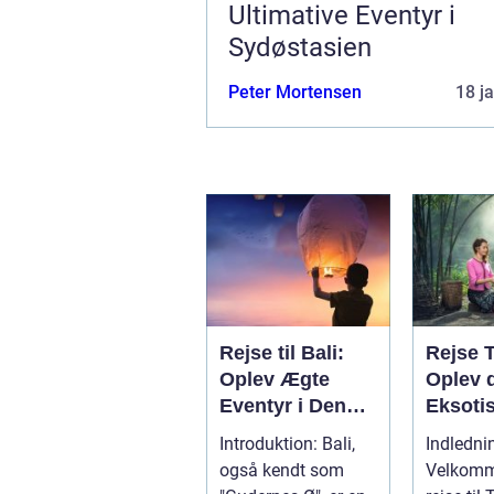
Ultimative Eventyr i
Sydøstasien
Peter Mortensen
18 j
Rejse til Bali:
Rejse 
Oplev Ægte
Oplev 
Eventyr i Denne
Eksoti
Indonesiske
Østens
Introduktion: Bali,
Indledni
Drømmedestinat
Vidund
også kendt som
Velkomme
ion