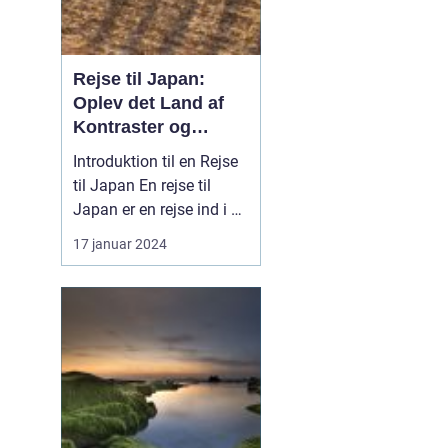
Rejse til Japan:
Oplev det Land af
Kontraster og
Skønhed
Introduktion til en Rejse
til Japan En rejse til
Japan er en rejse ind i en
verden af kontraster og
17 januar 2024
skønhed. Dette
fascinerende land byder
på en unik blanding af
tradition og modernitet,
hvor gamle templer står
side om side med
højteknologiske byer ...