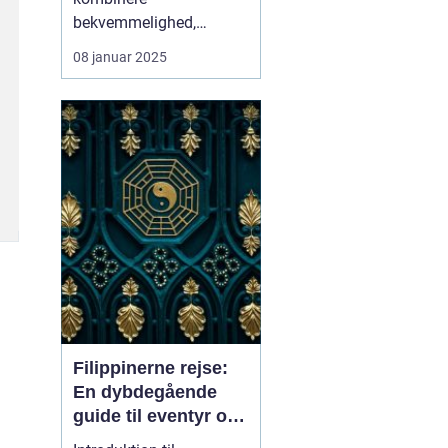
bekvemmelighed,
bæredygtighed og
08 januar 2025
eventyr på samme rejse
bliver til virkelighed, når
man vælger en
sto...
Filippinerne rejse:
En dybdegående
guide til eventyr og
oplevelser