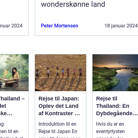
wonderskønne land
anuar 2024
Peter Mortensen
18 januar 2024
Thailand –
Rejse til Japan:
Rejse til
det
Oplev det Land
Thailand: En
ske
af Kontraster og
Dybdegående
Skønhed
Oplevelse af
ng:
Introduktion til en
Hvis du er en
erland
Eventyr og
n til en
Rejse til Japan En
eventyrlysten
Kultur