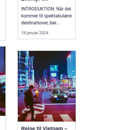
Sydøstasien
INTRODUKTION: Når det
kommer til spektakulære
destinationer, bør
Thailand øverst på
18 januar 2024
listen. Dette
fascinerende land byder
på en blanding af
maleriske strande,
historiske templer, en rig
kultur, enestående
madoplevelser og
utrolige naturoplevelser.
U...
Rejse til Vietnam –