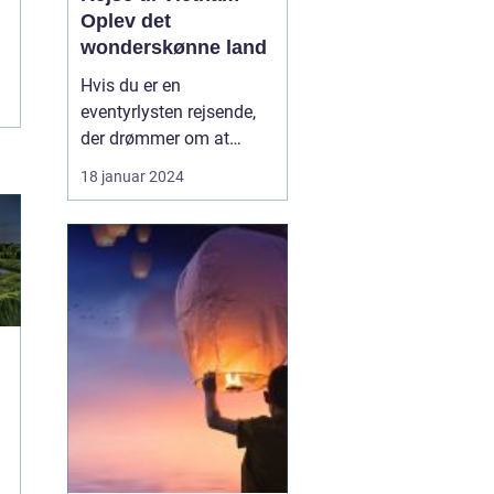
Oplev det
wonderskønne land
Hvis du er en
eventyrlysten rejsende,
der drømmer om at
udforske fremmede
18 januar 2024
kulturer og smukke
landskaber, bør en rejse
til Vietnam stå øverst på
din liste. Vietnam er et
land rigt på historie,
traditioner og
naturskønheder, der vil
tage pusten fra dig...