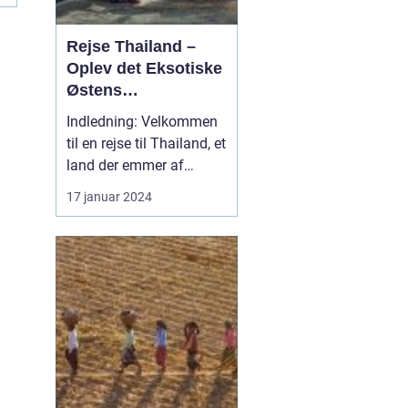
Rejse Thailand –
Oplev det Eksotiske
Østens
Vidunderland
Indledning: Velkommen
til en rejse til Thailand, et
land der emmer af
eksotisk kultur, smukke
17 januar 2024
strande, frodig natur og
dybe historiske rødder.
Dette er en destination,
der trækker rejsende til
sig fra hele verden med
sit overflod af oplevelser
og eve...