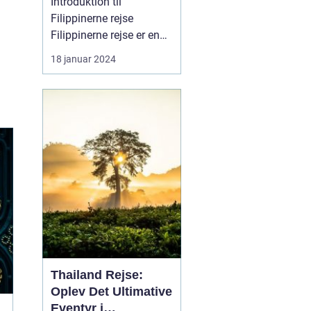
Introduktion til
Filippinerne rejse
Filippinerne rejse er en
drøm for mange
18 januar 2024
rejsende og
eventyrlystne sjæle.
Dette ørige i det
sydøstlige Asien byder
på en overflod af
naturlig skønhed,
kulturel mangfoldighed
og spændende eventyr.
Uanset om man er p...
Thailand Rejse:
Oplev Det Ultimative
Eventyr i