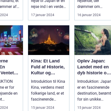
 Thailand, et
rejse til Japan er en
rejsende, der
 emmer af
rejse ind i en verden
drømmer om
kultur,
af kontraster og...
eksotiske
 2024
17 januar 2024
16 januar 2024
trand...
destinationer og
unikke oplevelser,
s...
erne
Kina: Et Land
Oplev Japan:
 En
Fuld af Historie,
Landet med en
Ventet
Kultur og
dyb historie og
k Drøm
Eventyr
en enestående
UKTION
Introduktion til Kina
Introduktion: Japa
kultur
ne er for
Kina, verdens mest
er en fascinerende
ejsende en
folkerige land, er et
destination, berømt
et
fascinerende
for sin unikke
estination.
rejsemål for
blanding af
 2024
15 januar 2024
15 januar 2024