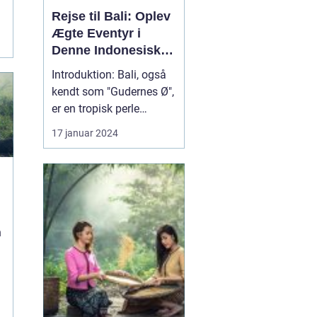
Rejse til Bali: Oplev
Ægte Eventyr i
Denne Indonesiske
Drømmedestination
Introduktion: Bali, også
kendt som "Gudernes Ø",
er en tropisk perle
beliggende i det østlige
17 januar 2024
Indonesien. Denne
betagende ø tiltrækker
besøgende fra hele
verden med sin unikke
kultur, fantastiske
strande og pulserende
n
atmosfære. Hvis du er
en eventy...