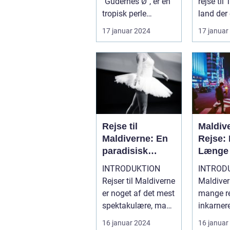
"Gudernes Ø", er en
rejse til
tropisk perle
land der
beliggende i det
eksotisk 
17 januar 2024
17 januar
østlige Indon...
smukke s
Rejse til
Maldiv
Maldiverne: En
Rejse:
paradisisk
Længe 
tilbagetrækning
Tropis
INTRODUKTION
INTROD
for
Rejser til Maldiverne
Maldiver
eventyrlystne
er noget af det mest
mange r
rejsende
spektakulære, man
inkarner
kan opleve. Dette
drømmed
16 januar 2024
16 januar