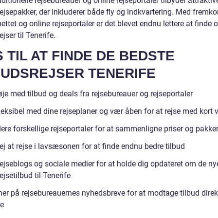
ditionelle rejsebureauer og online rejseportaler tilbyder attraktiv
ejsepakker, der inkluderer både fly og indkvartering. Med fremk
nettet og online rejseportaler er det blevet endnu lettere at finde
jser til Tenerife.
S TIL AT FINDE DE BEDSTE
UDSREJSER TENERIFE
je med tilbud og deals fra rejsebureauer og rejseportaler
eksibel med dine rejseplaner og vær åben for at rejse med kort v
lere forskellige rejseportaler for at sammenligne priser og pakke
j at rejse i lavsæsonen for at finde endnu bedre tilbud
rejseblogs og sociale medier for at holde dig opdateret om de ny
jsetilbud til Tenerife
er på rejsebureauernes nyhedsbreve for at modtage tilbud direkt
e