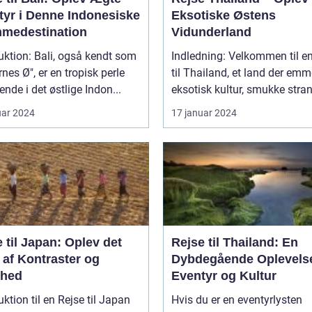
tyr i Denne Indonesiske
Eksotiske Østens
medestination
Vidunderland
li, også kendt som
Indledning: Velkommen til en
nes Ø", er en tropisk perle
til Thailand, et land der emm
ende i det østlige Indon...
eksotisk kultur, smukke stran
uar 2024
17 januar 2024
 til Japan: Oplev det
Rejse til Thailand: En
 af Kontraster og
Dybdegående Oplevelse
hed
Eventyr og Kultur
uktion til en Rejse til Japan
Hvis du er en eventyrlysten