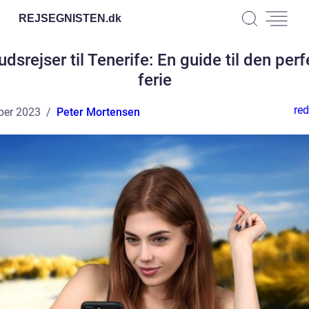
REJSEGNISTEN.
dk
dsrejser til Tenerife: En guide til den per
ferie
red
ber 2023
Peter Mortensen