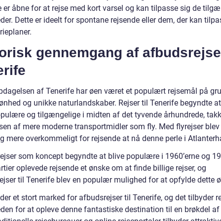
 er åbne for at rejse med kort varsel og kan tilpasse sig de tilg
er. Dette er ideelt for spontane rejsende eller dem, der kan tilp
rieplaner.
orisk gennemgang af afbudsrejser
rife
pdagelsen af Tenerife har øen været et populært rejsemål på gr
ønhed og unikke naturlandskaber. Rejser til Tenerife begyndte at
pulære og tilgængelige i midten af det tyvende århundrede, tak
lsen af mere moderne transportmidler som fly. Med flyrejser blev
og mere overkommeligt for rejsende at nå denne perle i Atlanterh
ejser som koncept begyndte at blive populære i 1960’erne og 19
årtier oplevede rejsende et ønske om at finde billige rejser, og
jser til Tenerife blev en populær mulighed for at opfylde dette 
 der et stort marked for afbudsrejser til Tenerife, og det tilbyder 
en for at opleve denne fantastiske destination til en brøkdel af 