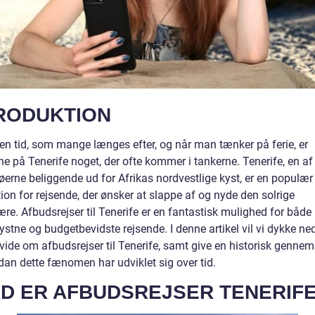
RODUKTION
 en tid, som mange længes efter, og når man tænker på ferie, er
e på Tenerife noget, der ofte kommer i tankerne. Tenerife, en af
øerne beliggende ud for Afrikas nordvestlige kyst, er en populær
ion for rejsende, der ønsker at slappe af og nyde den solrige
re. Afbudsrejser til Tenerife er en fantastisk mulighed for både
ystne og budgetbevidste rejsende. I denne artikel vil vi dykke ned
 vide om afbudsrejser til Tenerife, samt give en historisk genne
dan dette fænomen har udviklet sig over tid.
D ER AFBUDSREJSER TENERIF