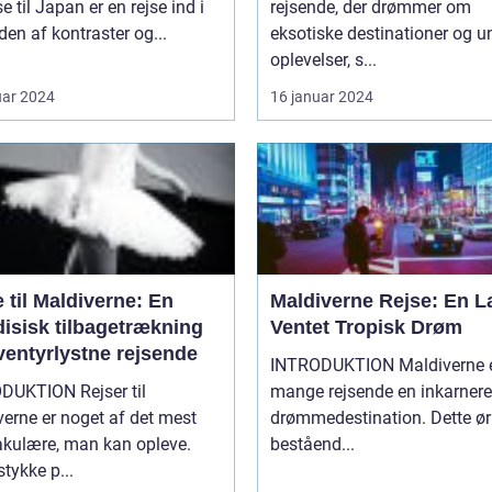
se til Japan er en rejse ind i
rejsende, der drømmer om
den af kontraster og...
eksotiske destinationer og u
oplevelser, s...
uar 2024
16 januar 2024
 til Maldiverne: En
Maldiverne Rejse: En 
disisk tilbagetrækning
Ventet Tropisk Drøm
ventyrlystne rejsende
INTRODUKTION Maldiverne er for
DUKTION Rejser til
mange rejsende en inkarnere
erne er noget af det mest
drømmedestination. Dette ør
akulære, man kan opleve.
beståend...
stykke p...