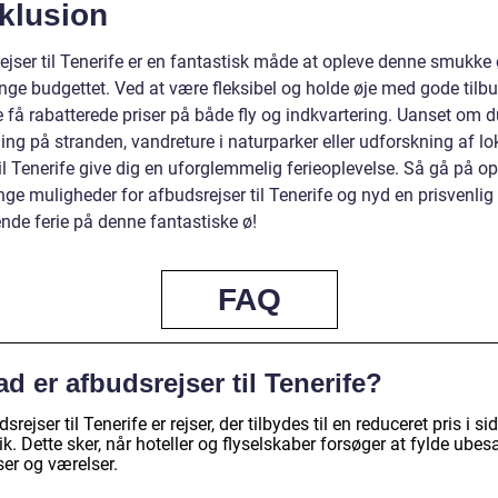
klusion
ejser til Tenerife er en fantastisk måde at opleve denne smukke
nge budgettet. Ved at være fleksibel og holde øje med gode tilbu
 få rabatterede priser på både fly og indkvartering. Uanset om du
ng på stranden, vandreture i naturparker eller udforskning af lo
vil Tenerife give dig en uforglemmelig ferieoplevelse. Så gå på o
ge muligheder for afbudsrejser til Tenerife og nyd en prisvenlig
de ferie på denne fantastiske ø!
FAQ
d er afbudsrejser til Tenerife?
srejser til Tenerife er rejser, der tilbydes til en reduceret pris i si
ik. Dette sker, når hoteller og flyselskaber forsøger at fylde ubes
ser og værelser.