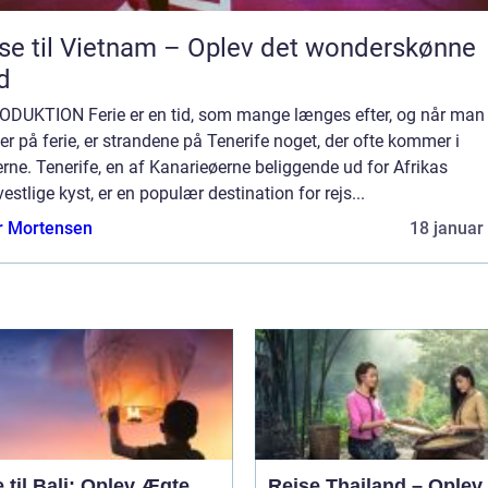
se til Vietnam – Oplev det wonderskønne
d
ODUKTION Ferie er en tid, som mange længes efter, og når man
r på ferie, er strandene på Tenerife noget, der ofte kommer i
rne. Tenerife, en af Kanarieøerne beliggende ud for Afrikas
estlige kyst, er en populær destination for rejs...
r Mortensen
18 januar
 til Bali: Oplev Ægte
Rejse Thailand – Oplev