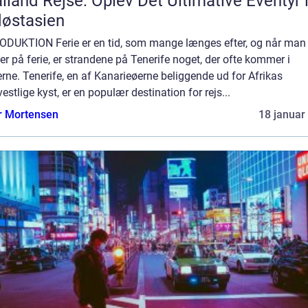
iland Rejse: Oplev Det Ultimative Eventyr 
østasien
ODUKTION Ferie er en tid, som mange længes efter, og når man
r på ferie, er strandene på Tenerife noget, der ofte kommer i
rne. Tenerife, en af Kanarieøerne beliggende ud for Afrikas
estlige kyst, er en populær destination for rejs...
r Mortensen
18 januar