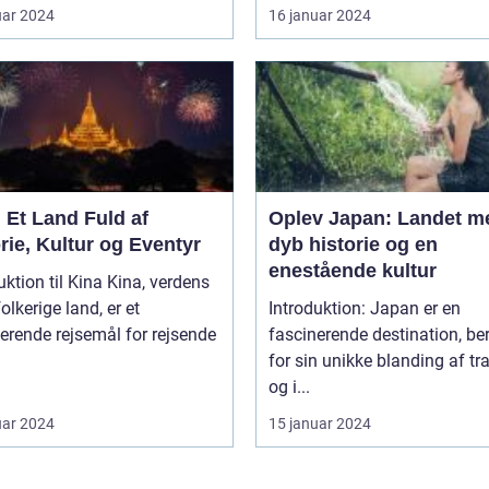
uar 2024
16 januar 2024
 Et Land Fuld af
Oplev Japan: Landet m
rie, Kultur og Eventyr
dyb historie og en
enestående kultur
on til Kina Kina, verdens
olkerige land, er et
Introduktion: Japan er en
erende rejsemål for rejsende
fascinerende destination, b
for sin unikke blanding af tr
og i...
uar 2024
15 januar 2024