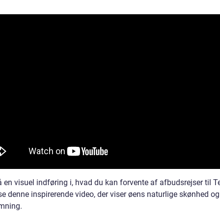
å en visuel indføring i, hvad du kan forvente af afbudsrejser til Te
se denne inspirerende video, der viser øens naturlige skønhed og
emning.