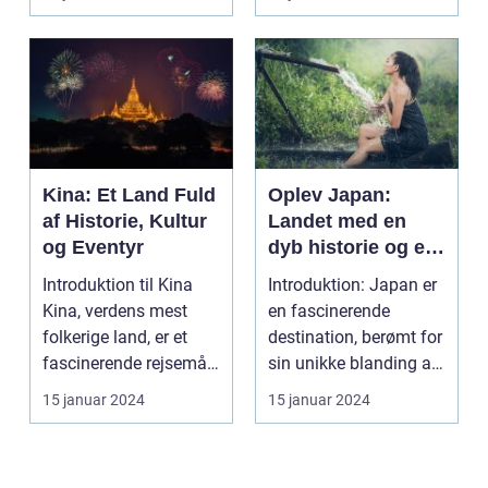
stykke p...
Dette ørige beståend...
Kina: Et Land Fuld
Oplev Japan:
af Historie, Kultur
Landet med en
og Eventyr
dyb historie og en
enestående kultur
Introduktion til Kina
Introduktion: Japan er
Kina, verdens mest
en fascinerende
folkerige land, er et
destination, berømt for
fascinerende rejsemål
sin unikke blanding af
for rejsende o...
tradition og i...
15 januar 2024
15 januar 2024