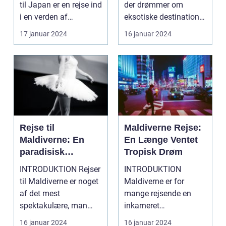
til Japan er en rejse ind
der drømmer om
i en verden af
eksotiske destinationer
kontraster og...
og unikke oplevelser,
17 januar 2024
16 januar 2024
s...
Rejse til
Maldiverne Rejse:
Maldiverne: En
En Længe Ventet
paradisisk
Tropisk Drøm
tilbagetrækning
INTRODUKTION Rejser
INTRODUKTION
for eventyrlystne
til Maldiverne er noget
Maldiverne er for
rejsende
af det mest
mange rejsende en
spektakulære, man
inkarneret
kan opleve. Dette
drømmedestination.
16 januar 2024
16 januar 2024