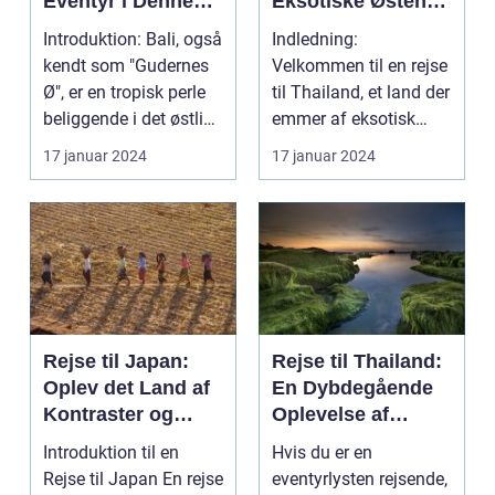
Eventyr i Denne
Eksotiske Østens
Indonesiske
Vidunderland
Introduktion: Bali, også
Indledning:
Drømmedestinatio
kendt som "Gudernes
Velkommen til en rejse
n
Ø", er en tropisk perle
til Thailand, et land der
beliggende i det østlige
emmer af eksotisk
Indon...
kultur, smukke strand...
17 januar 2024
17 januar 2024
Rejse til Japan:
Rejse til Thailand:
Oplev det Land af
En Dybdegående
Kontraster og
Oplevelse af
Skønhed
Eventyr og Kultur
Introduktion til en
Hvis du er en
Rejse til Japan En rejse
eventyrlysten rejsende,