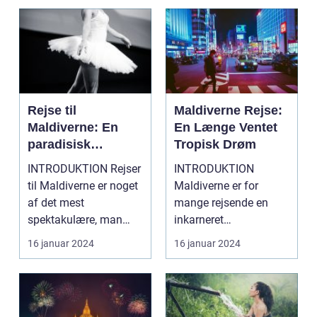
Rejse til
Maldiverne Rejse:
Maldiverne: En
En Længe Ventet
paradisisk
Tropisk Drøm
tilbagetrækning
INTRODUKTION Rejser
INTRODUKTION
for eventyrlystne
til Maldiverne er noget
Maldiverne er for
rejsende
af det mest
mange rejsende en
spektakulære, man
inkarneret
kan opleve. Dette
drømmedestination.
16 januar 2024
16 januar 2024
stykke p...
Dette ørige beståend...