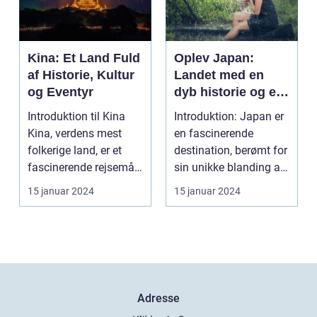
Kina: Et Land Fuld
Oplev Japan:
af Historie, Kultur
Landet med en
og Eventyr
dyb historie og en
enestående kultur
Introduktion til Kina
Introduktion: Japan er
Kina, verdens mest
en fascinerende
folkerige land, er et
destination, berømt for
fascinerende rejsemål
sin unikke blanding af
for rejsende o...
tradition og i...
15 januar 2024
15 januar 2024
Adresse