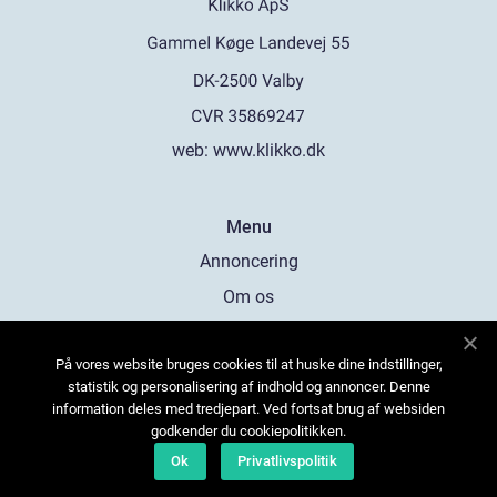
web:
www.klikko.dk
Menu
Annoncering
Om os
Cookies
På vores website bruges cookies til at huske dine indstillinger,
Kontakt os
statistik og personalisering af indhold og annoncer. Denne
Sitemap
information deles med tredjepart. Ved fortsat brug af websiden
godkender du cookiepolitikken.
Ok
Privatlivspolitik