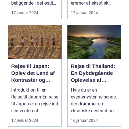
beliggende i det østlige
emmer af eksotisk
Indon...
kultur, smukke strand...
17 januar 2024
17 januar 2024
Rejse til Japan:
Rejse til Thailand:
Oplev det Land af
En Dybdegående
Kontraster og
Oplevelse af
Skønhed
Eventyr og Kultur
Introduktion til en
Hvis du er en
Rejse til Japan En rejse
eventyrlysten rejsende,
til Japan er en rejse ind
der drømmer om
i en verden af
eksotiske destinationer
kontraster og...
og unikke oplevelser,
17 januar 2024
16 januar 2024
s...