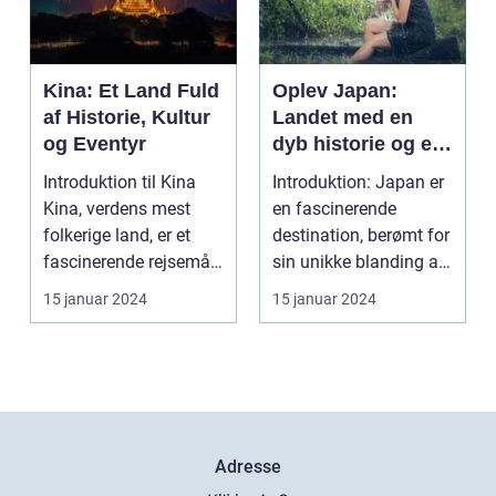
Kina: Et Land Fuld
Oplev Japan:
af Historie, Kultur
Landet med en
og Eventyr
dyb historie og en
enestående kultur
Introduktion til Kina
Introduktion: Japan er
Kina, verdens mest
en fascinerende
folkerige land, er et
destination, berømt for
fascinerende rejsemål
sin unikke blanding af
for rejsende o...
tradition og i...
15 januar 2024
15 januar 2024
Adresse