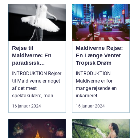
Rejse til
Maldiverne Rejse:
Maldiverne: En
En Længe Ventet
paradisisk
Tropisk Drøm
tilbagetrækning
INTRODUKTION Rejser
INTRODUKTION
for eventyrlystne
til Maldiverne er noget
Maldiverne er for
rejsende
af det mest
mange rejsende en
spektakulære, man
inkarneret
kan opleve. Dette
drømmedestination.
16 januar 2024
16 januar 2024
stykke p...
Dette ørige beståend...