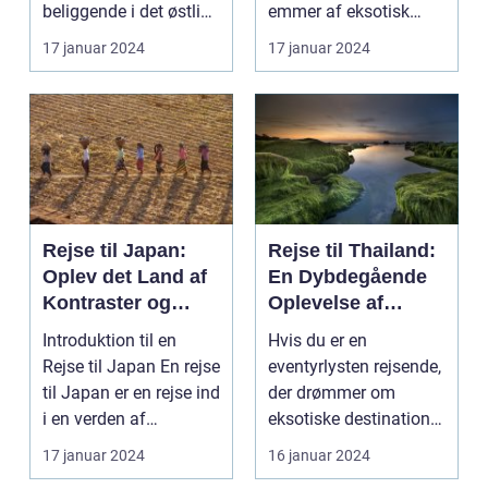
beliggende i det østlige
emmer af eksotisk
Indon...
kultur, smukke strand...
17 januar 2024
17 januar 2024
Rejse til Japan:
Rejse til Thailand:
Oplev det Land af
En Dybdegående
Kontraster og
Oplevelse af
Skønhed
Eventyr og Kultur
Introduktion til en
Hvis du er en
Rejse til Japan En rejse
eventyrlysten rejsende,
til Japan er en rejse ind
der drømmer om
i en verden af
eksotiske destinationer
kontraster og...
og unikke oplevelser,
17 januar 2024
16 januar 2024
s...