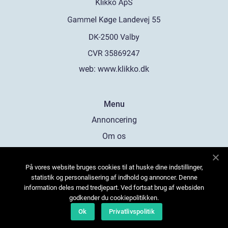
web:
www.klikko.dk
Menu
Annoncering
Om os
Cookies
På vores website bruges cookies til at huske dine indstillinger,
Kontakt os
statistik og personalisering af indhold og annoncer. Denne
Sitemap
information deles med tredjepart. Ved fortsat brug af websiden
godkender du cookiepolitikken.
Ok
Privatlivspolitik